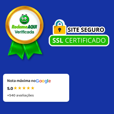
medida para gerar visibilidade imediata e fortalecer a lembrança da sua
marca. Com produção própria, controle total de qualidade e um padrão
consistente de excelência em cada etapa, garantimos fidelidade visual,
resistência e alto desempenho em cada entrega, com suporte próximo
também no pós-venda.
Do briefing à instalação, atuamos com precisão
técnica e visão de resultado. Nosso compromisso é simples: impulsionar sua
marca com infláveis, gerando impacto e reconhecimento.
Nota máxima no
G
o
o
g
l
e
5.0
★
★
★
★
★
+540 avaliações