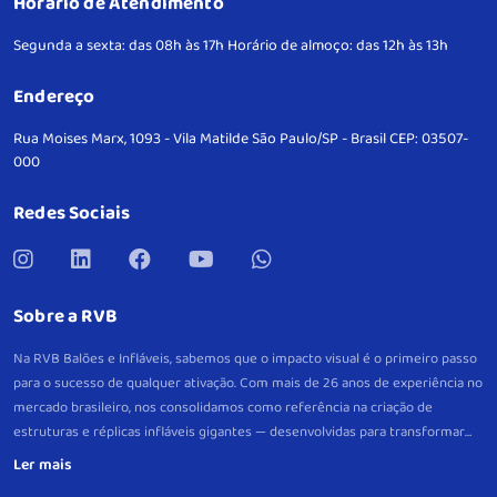
Horário de Atendimento
Segunda a sexta: das 08h às 17h
Horário de almoço: das 12h às 13h
Endereço
Rua Moises Marx, 1093 - Vila Matilde
São Paulo/SP - Brasil
CEP: 03507-
000
Redes Sociais
Sobre a RVB
Na RVB Balões e Infláveis, sabemos que o impacto visual é o primeiro passo
para o sucesso de qualquer ativação. Com mais de 26 anos de experiência no
mercado brasileiro, nos consolidamos como referência na criação de
estruturas e réplicas infláveis gigantes — desenvolvidas para transformar
eventos e pontos de venda em verdadeiros pontos de atração.
Mais do que
peças decorativas, nossos infláveis são projetos estratégicos, criados sob