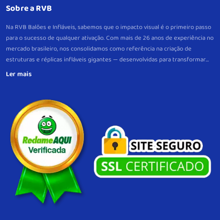
Sobre a RVB
Na RVB Balões e Infláveis, sabemos que o impacto visual é o primeiro passo
para o sucesso de qualquer ativação. Com mais de 26 anos de experiência no
mercado brasileiro, nos consolidamos como referência na criação de
estruturas e réplicas infláveis gigantes — desenvolvidas para transformar
eventos e pontos de venda em verdadeiros pontos de atração.
Mais do que
peças decorativas, nossos infláveis são projetos estratégicos, criados sob
medida para gerar visibilidade imediata e fortalecer a lembrança da sua
marca. Com produção própria, controle total de qualidade e um padrão
consistente de excelência em cada etapa, garantimos fidelidade visual,
resistência e alto desempenho em cada entrega, com suporte próximo
também no pós-venda.
Do briefing à instalação, atuamos com precisão
técnica e visão de resultado. Nosso compromisso é simples: impulsionar sua
marca com infláveis, gerando impacto e reconhecimento.