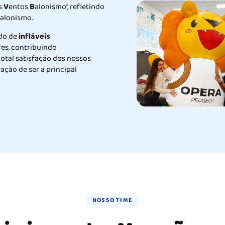
s
V
entos
B
alonismo”, refletindo
balonismo.
ado de
infláveis
res, contribuindo
otal satisfação dos nossos
ação de ser a principal
NOSSO TIME