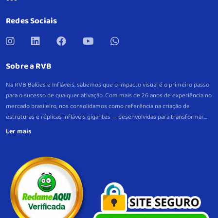
Redes Sociais
Sobre a RVB
Na RVB Balões e Infláveis, sabemos que o impacto visual é o primeiro passo
para o sucesso de qualquer ativação. Com mais de 26 anos de experiência no
mercado brasileiro, nos consolidamos como referência na criação de
estruturas e réplicas infláveis gigantes — desenvolvidas para transformar
eventos e pontos de venda em verdadeiros pontos de atração.
Mais do que
peças decorativas, nossos infláveis são projetos estratégicos, criados sob
medida para gerar visibilidade imediata e fortalecer a lembrança da sua
marca. Com produção própria, controle total de qualidade e um padrão
consistente de excelência em cada etapa, garantimos fidelidade visual,
resistência e alto desempenho em cada entrega, com suporte próximo
também no pós-venda.
Do briefing à instalação, atuamos com precisão
técnica e visão de resultado. Nosso compromisso é simples: impulsionar sua
marca com infláveis, gerando impacto e reconhecimento.