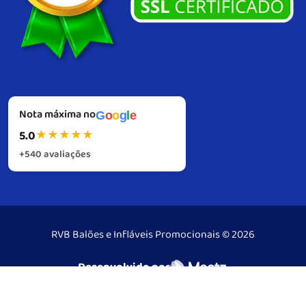
Nota máxima no
G
o
o
g
l
e
5.0
★
★
★
★
★
+540 avaliações
RVB Balões e Infláveis Promocionais © 2026
Desenvolvido por