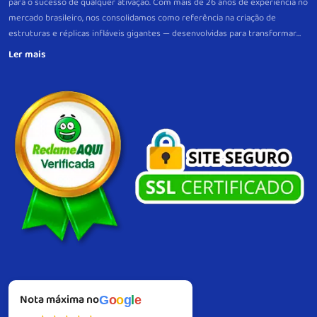
para o sucesso de qualquer ativação. Com mais de 26 anos de experiência no
mercado brasileiro, nos consolidamos como referência na criação de
estruturas e réplicas infláveis gigantes — desenvolvidas para transformar
eventos e pontos de venda em verdadeiros pontos de atração.
Mais do que
peças decorativas, nossos infláveis são projetos estratégicos, criados sob
medida para gerar visibilidade imediata e fortalecer a lembrança da sua
marca. Com produção própria, controle total de qualidade e um padrão
consistente de excelência em cada etapa, garantimos fidelidade visual,
resistência e alto desempenho em cada entrega, com suporte próximo
também no pós-venda.
Do briefing à instalação, atuamos com precisão
técnica e visão de resultado. Nosso compromisso é simples: impulsionar sua
marca com infláveis, gerando impacto e reconhecimento.
Nota máxima no
G
o
o
g
l
e