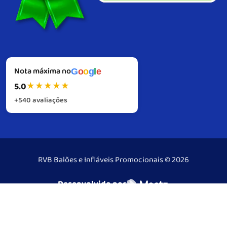
Nota máxima no
G
o
o
g
l
e
5.0
★
★
★
★
★
+540 avaliações
RVB Balões e Infláveis Promocionais © 2026
Desenvolvido por