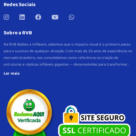
Redes Sociais
Sobre a RVB
Na RVB Balões e Infláveis, sabemos que o impacto visual é o primeiro passo
para o sucesso de qualquer ativação. Com mais de 26 anos de experiência no
mercado brasileiro, nos consolidamos como referência na criação de
estruturas e réplicas infláveis gigantes — desenvolvidas para transformar
eventos e pontos de venda em verdadeiros pontos de atração.
Mais do que
peças decorativas, nossos infláveis são projetos estratégicos, criados sob
medida para gerar visibilidade imediata e fortalecer a lembrança da sua
marca. Com produção própria, controle total de qualidade e um padrão
consistente de excelência em cada etapa, garantimos fidelidade visual,
resistência e alto desempenho em cada entrega, com suporte próximo
também no pós-venda.
Do briefing à instalação, atuamos com precisão
técnica e visão de resultado. Nosso compromisso é simples: impulsionar sua
marca com infláveis, gerando impacto e reconhecimento.