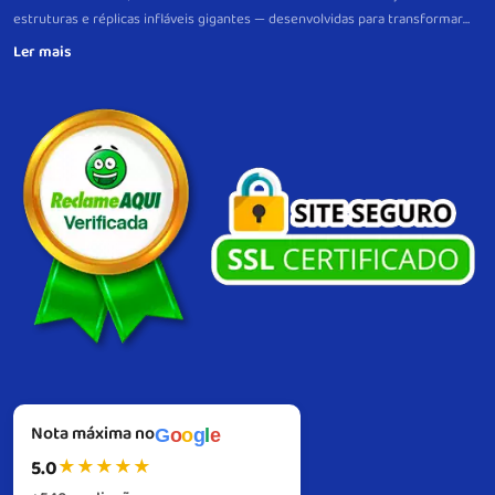
estruturas e réplicas infláveis gigantes — desenvolvidas para transformar
eventos e pontos de venda em verdadeiros pontos de atração.
Mais do que
peças decorativas, nossos infláveis são projetos estratégicos, criados sob
medida para gerar visibilidade imediata e fortalecer a lembrança da sua
marca. Com produção própria, controle total de qualidade e um padrão
consistente de excelência em cada etapa, garantimos fidelidade visual,
resistência e alto desempenho em cada entrega, com suporte próximo
também no pós-venda.
Do briefing à instalação, atuamos com precisão
técnica e visão de resultado. Nosso compromisso é simples: impulsionar sua
marca com infláveis, gerando impacto e reconhecimento.
Nota máxima no
G
o
o
g
l
e
5.0
★
★
★
★
★