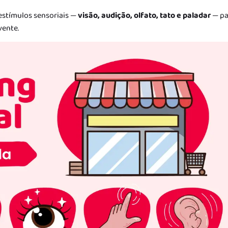
 estímulos sensoriais —
visão, audição, olfato, tato e paladar
— pa
vente.