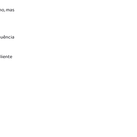
no, mas
quência
liente