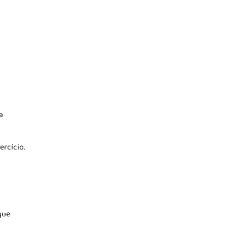
a
ercício.
que