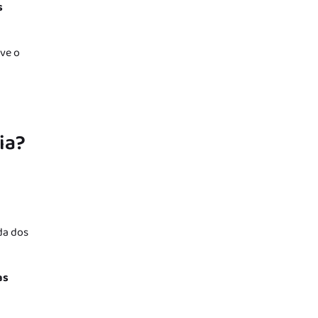
s
ive o
ia?
ida dos
as