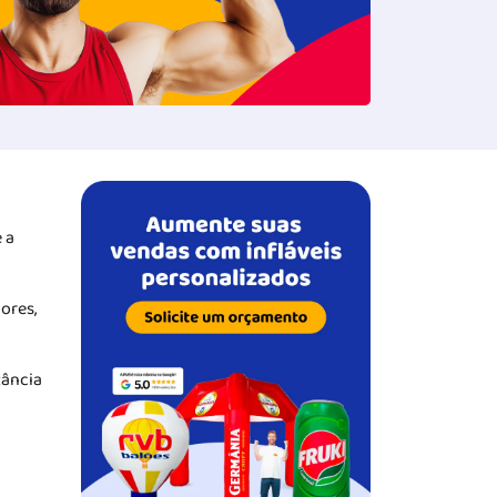
 a
ores,
tância