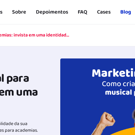
s
Sobre
Depoimentos
FAQ
Cases
Blog
Marketing sensorial para academias: invista em uma identidade musical
l para
a em uma
lidade da sua
ntes para academias.