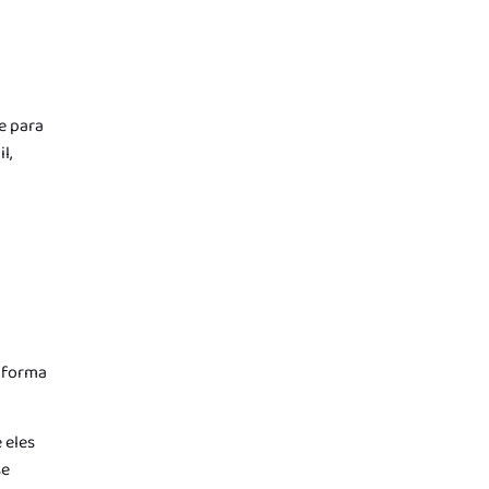
e para
l,
e forma
 eles
se