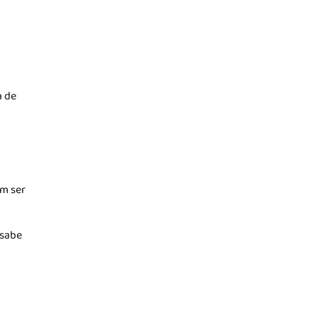
a de
em ser
 sabe