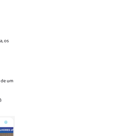
a, os
o de um
ê