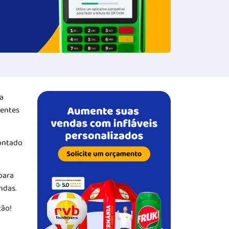
a
ientes
pontado
 para
ndas.
tão!