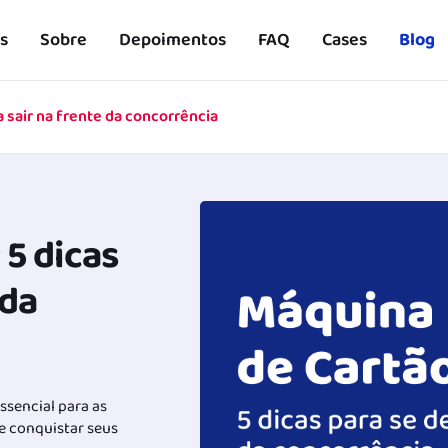
s
Sobre
Depoimentos
FAQ
Cases
Blog
a sair na frente da concorrência
 5 dicas
 da
sencial para as
e conquistar seus