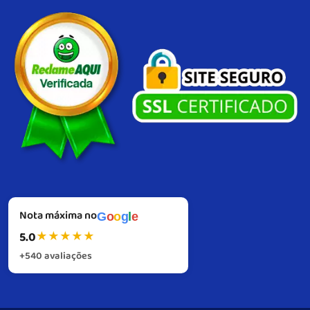
medida para gerar visibilidade imediata e fortalecer a lembrança da sua
marca. Com produção própria, controle total de qualidade e um padrão
consistente de excelência em cada etapa, garantimos fidelidade visual,
resistência e alto desempenho em cada entrega, com suporte próximo
também no pós-venda.
Do briefing à instalação, atuamos com precisão
técnica e visão de resultado. Nosso compromisso é simples: impulsionar sua
marca com infláveis, gerando impacto e reconhecimento.
Nota máxima no
G
o
o
g
l
e
5.0
★
★
★
★
★
+540 avaliações