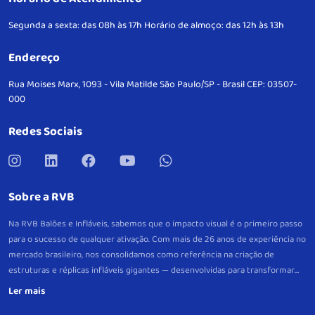
Segunda a sexta: das 08h às 17h
Horário de almoço: das 12h às 13h
Endereço
Rua Moises Marx, 1093 - Vila Matilde
São Paulo/SP - Brasil
CEP: 03507-
000
Redes Sociais
Sobre a RVB
Na RVB Balões e Infláveis, sabemos que o impacto visual é o primeiro passo
para o sucesso de qualquer ativação. Com mais de 26 anos de experiência no
mercado brasileiro, nos consolidamos como referência na criação de
estruturas e réplicas infláveis gigantes — desenvolvidas para transformar
eventos e pontos de venda em verdadeiros pontos de atração.
Mais do que
peças decorativas, nossos infláveis são projetos estratégicos, criados sob