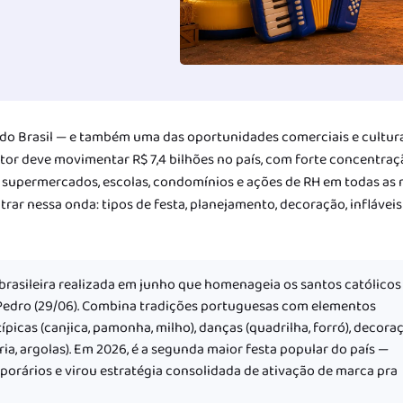
s do Brasil — e também uma das oportunidades comerciais e cultur
tor deve movimentar R$ 7,4 bilhões no país, com forte concentraç
supermercados, escolas, condomínios e ações de RH em todas as r
rar nessa onda: tipos de festa, planejamento, decoração, infláveis
 brasileira realizada em junho que homenageia os santos católicos
o Pedro (29/06). Combina tradições portuguesas com elementos
ípicas (canjica, pamonha, milho), danças (quadrilha, forró), decora
ria, argolas). Em 2026, é a segunda maior festa popular do país —
orários e virou estratégia consolidada de ativação de marca pra