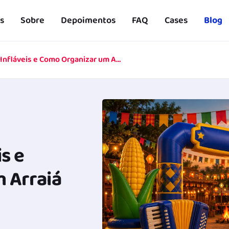
s
Sobre
Depoimentos
FAQ
Cases
Blog
Festa Junina 2026: Decoração, Infláveis e Como Organizar um Arraiá Memorável
s e
 Arraiá