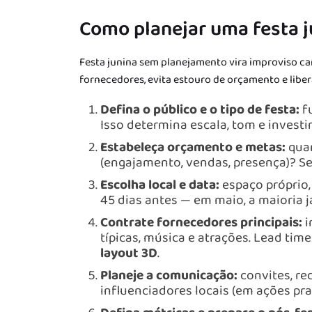
Como planejar uma festa j
Festa junina sem planejamento vira improviso ca
fornecedores, evita estouro de orçamento e libera
Defina o público e o tipo de festa:
fu
Isso determina escala, tom e invest
Estabeleça orçamento e metas:
quan
(engajamento, vendas, presença)? Sem
Escolha local e data:
espaço próprio,
45 dias antes — em maio, a maioria j
Contrate fornecedores principais:
i
típicas, música e atrações. Lead tim
layout 3D
.
Planeje a comunicação:
convites, red
influenciadores locais (em ações pra