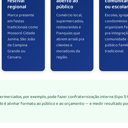
festival
aberto ao
comunitár
regional
público
ou escola
Marca presente
Comércio local,
Escolas, igrej
em festas
supermercados,
condomínios
tradicionais como
restaurantes e
organizam fe
Mossoró Cidade
franquias que
pra integraçã
Junina, São João
abrem arraiá pra
comunidade
de Campina
clientes e
público famili
Grande ou
moradores da
tradicional.
Caruaru.
região.
ermercados, por exemplo, pode fazer confraternização interna (tipo 1) 
o é alinhar formato ao público e ao orçamento — e medir resultado po