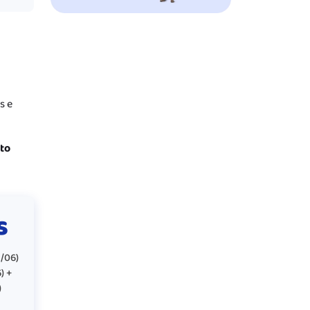
s e
nto
s
/06)
) +
)