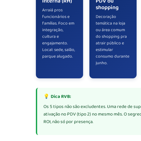
interna (RH)
PDV ou
shopping
Arraiá pros
funcionários e
Decoração
famílias. Foco em
temática na loja
integração,
ou área comum
cultura e
do shopping pra
engajamento.
atrair público e
Local: sede, salão,
estimular
parque alugado.
consumo durante
junho.
💡 Dica RVB:
Os 5 tipos não são excludentes. Uma rede de sup
ativação no PDV (tipo 2) no mesmo mês. O segred
ROI, não só por presença.