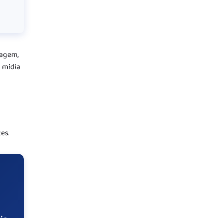
dagem,
 mídia
es.