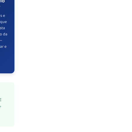
io
r
as e
 que
sta
o da
 —
ar e
E
r