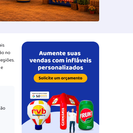
ais
ão no
egiões.
 e
ção