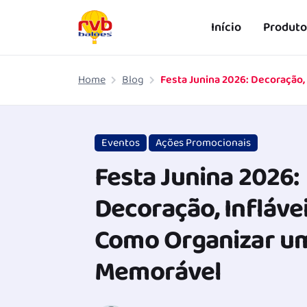
Início
Produto
Pular para o conteúdo principal
Home
Blog
Eventos
Ações Promocionais
Festa Junina 2026:
Decoração, Inflávei
Como Organizar um
Memorável