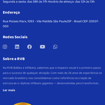
Segunda a sexta: das 08h às 17h
Horário de almoço: das 12h às 13h
Endereço
Rua Moises Marx, 1093 - Vila Matilde
São Paulo/SP - Brasil
CEP: 03507-
000
Redes Sociais
Sobre a RVB
Na RVB Balões e Infláveis, sabemos que o impacto visual é o primeiro passo
para o sucesso de qualquer ativação. Com mais de 26 anos de experiência no
mercado brasileiro, nos consolidamos como referência na criação de
estruturas e réplicas infláveis gigantes — desenvolvidas para transformar
eventos e pontos de venda em verdadeiros pontos de atração.
Mais do que
peças decorativas, nossos infláveis são projetos estratégicos, criados sob
medida para gerar visibilidade imediata e fortalecer a lembrança da sua
marca. Com produção própria, controle total de qualidade e um padrão