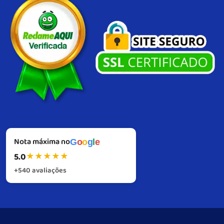
consistente de excelência em cada etapa, garantimos fidelidade visual,
resistência e alto desempenho em cada entrega, com suporte próximo
também no pós-venda.
Do briefing à instalação, atuamos com precisão
técnica e visão de resultado. Nosso compromisso é simples: impulsionar sua
marca com infláveis, gerando impacto e reconhecimento.
Nota máxima no
G
o
o
g
l
e
5.0
★
★
★
★
★
+540 avaliações