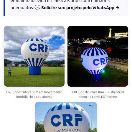
embainhada. Vida útil de 4 a 5 anos com cuidados
adequados.
💬 Solicite seu projeto pelo WhatsApp →
CRF Construtora 10m em lançamento
CRF Construtora 10m — vista aérea
imobiliário a céu aberto
noturna com LED interno