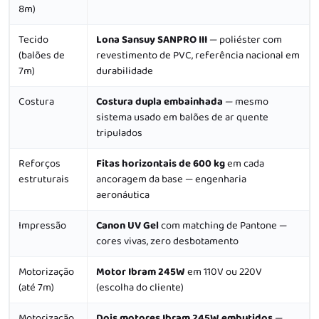
8m)
Tecido
Lona Sansuy SANPRO III
— poliéster com
(balões de
revestimento de PVC, referência nacional em
7m)
durabilidade
Costura
Costura dupla embainhada
— mesmo
sistema usado em balões de ar quente
tripulados
Reforços
Fitas horizontais de 600 kg
em cada
estruturais
ancoragem da base — engenharia
aeronáutica
Impressão
Canon UV Gel
com matching de Pantone —
cores vivas, zero desbotamento
Motorização
Motor Ibram 245W
em 110V ou 220V
(até 7m)
(escolha do cliente)
Motorização
Dois motores Ibram 245W embutidos
—