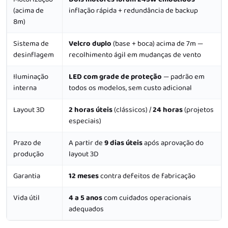
(acima de
inflação rápida + redundância de backup
8m)
Sistema de
Velcro duplo
(base + boca) acima de 7m —
desinflagem
recolhimento ágil em mudanças de vento
Iluminação
LED com grade de proteção
— padrão em
interna
todos os modelos, sem custo adicional
Layout 3D
2 horas úteis
(clássicos) /
24 horas
(projetos
especiais)
Prazo de
A partir de
9 dias úteis
após aprovação do
produção
layout 3D
Garantia
12 meses
contra defeitos de fabricação
Vida útil
4 a 5 anos
com cuidados operacionais
adequados