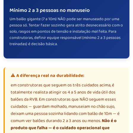
Mínimo 2 a 3 pessoas no manuseio
Um balão gigante (7 a 10m) NÃO pode ser manuseado por uma
pessoa só. Tentar fazer sozinho gera atrito desnecessário com o
solo, rasgos em pontos de tensão e instalação mal feita. Para
construtoras, definir equipe responsável (mínimo 2 a 3 pessoas
treinadas) é decisão básica.
⚠️ A diferença real na durabilidade:
em construtoras que seguem os três cuidados acima, é
totalmente realista atingir os 4 a 5 anos de vida útil dos
balões da RVB. Em construtoras que NÃO seguem esses
cuidados — guardam molhado, manuseiam no chão sujo,
deixam uma pessoa sozinha lidando com balão de 10m — é
comum ver balões durando 2 a 3 anos ou menos.
Não é o
produto que falha — é o cuidado operacional que