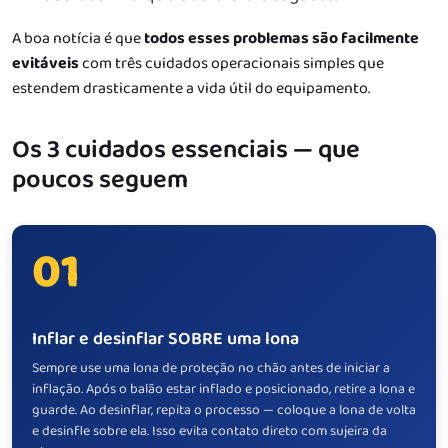
A boa notícia é que
todos esses problemas são facilmente
evitáveis
com três cuidados operacionais simples que
estendem drasticamente a vida útil do equipamento.
Os 3 cuidados essenciais — que
poucos seguem
01
Inflar e desinflar SOBRE uma lona
Sempre use uma lona de proteção no chão antes de iniciar a
inflação. Após o balão estar inflado e posicionado, retire a lona e
guarde. Ao desinflar, repita o processo — coloque a lona de volta
e desinfle sobre ela. Isso evita contato direto com sujeira da